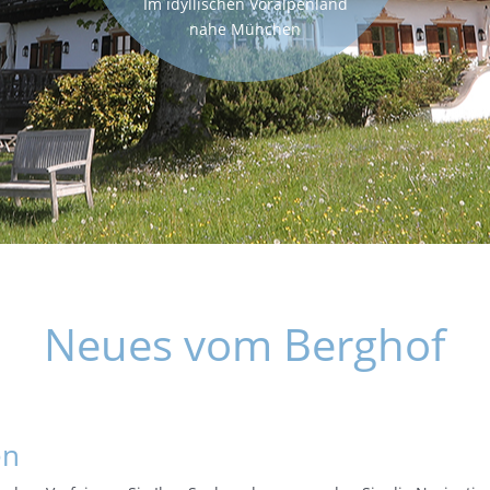
Im idyllischen Voralpenland
nahe München
Neues vom Berghof
en